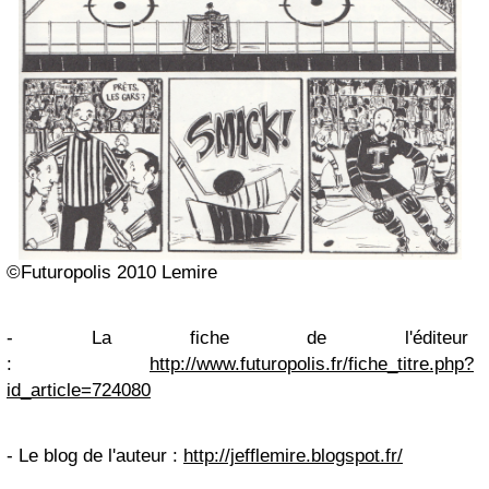
©Futuropolis 2010 Lemire
- La fiche de l'éditeur
:
http://www.futuropolis.fr/fiche_titre.php?
id_article=724080
- Le blog de l'auteur :
http://jefflemire.blogspot.fr/