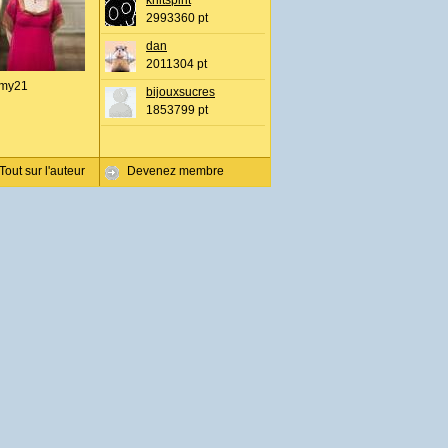
knitspirit
2993360 pt
dan
2011304 pt
my21
bijouxsucres
1853799 pt
Tout sur l'auteur
Devenez membre