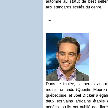
automne au statut de best seller
aux standards éculés du genre.
°°°
Dans le foulée, j’aimerais asso
moins romands (Quentin Mouron 
québécoise, et
Joël Dicker
a égal
deux écrivains africains établis
années, où ils ont publié des livr