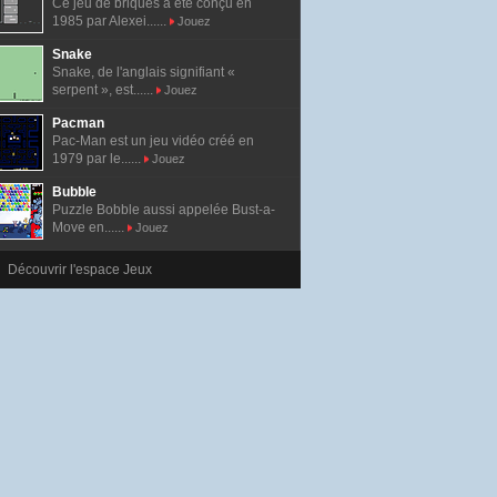
Ce jeu de briques a été conçu en
1985 par Alexei......
Jouez
Snake
Snake, de l'anglais signifiant «
serpent », est......
Jouez
Pacman
Pac-Man est un jeu vidéo créé en
1979 par le......
Jouez
Bubble
Puzzle Bobble aussi appelée Bust-a-
Move en......
Jouez
Découvrir l'espace Jeux