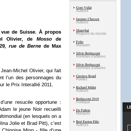
Gore Vidal
Auteurs
Jacques Chessex
Auteurs
Shanghaï
) vue de Suisse. À propos
Régions du monde
l Olivier, de
Mosso
de
Folio
Marques
29, rue de Berne
de Max
Silvio Berlusconi
Hommes d'affaires
Silvio Berlusconi
Hommes d'affaires
Jean-Michel Olivier, qui fait
Gustave Roud
nt l’un des personnages du
Poètes
r le Prix Interallié 2011.
Richard Millet
Auteurs
Berlusconi 2010
 d’une resucée opportune :
Politique
L
’Adam le jeune Noir recueilli
De Fallois
Marques
timondial (en lesquels on a
Bret Easton Ellis
ina Jolie et Brad Pitt), c’est
Auteurs
Chinoise Ming - fille d’une