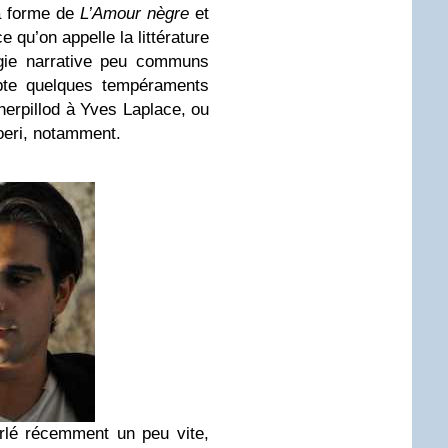
la forme de
L’Amour nègre
et
ce qu’on appelle la littérature
rgie narrative peu communs
epte quelques tempéraments
erpillod à Yves Laplace, ou
eri, notamment.
lé récemment un peu vite,