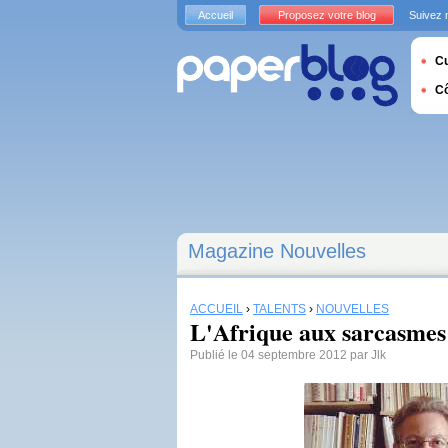
Accueil
Proposez votre blog
Suivez 
Cu
C
Magazine Nouvelles
ACCUEIL
›
TALENTS
›
NOUVELLES
L'Afrique aux sarcasmes
Publié le 04 septembre 2012 par Jlk