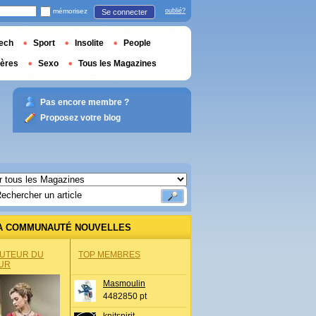
mémorisez
oublié?
Se connecter
ech
Sport
Insolite
People
ières
Sexo
Tous les Magazines
Pas encore membre ?
Proposez votre blog
A COMMUNAUTÉ NOUVELLES
AUTEUR DU
TOP MEMBRES
UR
Masmoulin
4482850 pt