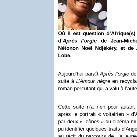
Où il est question d’Afrique(s
d’
Après l’orgie
de Jean-Miche
Nétonon Noël Ndjékéry, et de
Lobe.
Aujourd’hui paraît
Après l’orgie
de 
suite à
L’Amour nègre
en recycla
roman percutant qui a valu à l’auteu
Cette suite n’a rien pour autant
après le portrait « voltairien » d
par deux « icônes » du cinéma mul
pu identifier quelques traits d’Angel
au récit du parcours de la jeune 