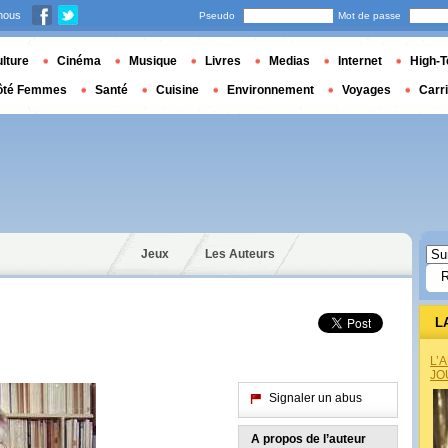
nous
Pseudo
Mot de passe
lture
Cinéma
Musique
Livres
Medias
Internet
High-T
ôté Femmes
Santé
Cuisine
Environnement
Voyages
Carr
Jeux
Les Auteurs
L
L’
JO
Signaler un abus
A propos de l’auteur