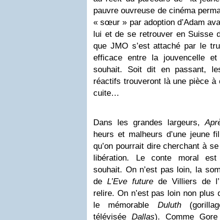
pauvre ouvreuse de cinéma perma
« sœur » par adoption d’Adam avan
lui et de se retrouver en Suisse 
que JMO s’est attaché par le tru
efficace entre la jouvencelle e
souhait. Soit dit en passant, 
réactifs trouveront là une pièce à
cuite…
Dans les grandes largeurs,
Aprè
heurs et malheurs d’une jeune fil
qu’on pourrait dire cherchant à se
libération. Le conte moral es
souhait. On n’est pas loin, la so
de
L’Eve future
de Villiers de l
relire. On n’est pas loin non plus
le mémorable
Duluth
(gorilla
télévisée
Dallas
). Comme Gore V