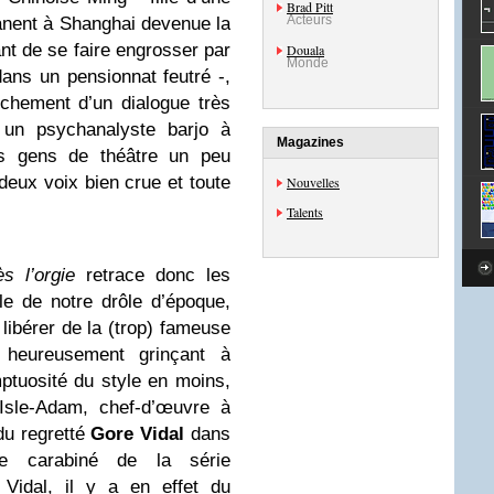
Brad Pitt
Acteurs
nent à Shanghai devenue la
t de se faire engrosser par
Douala
Monde
dans un pensionnat feutré -,
chement d’un dialogue très
t un psychanalyste barjo à
Magazines
les gens de théâtre un peu
 deux voix bien crue et toute
Nouvelles
Talents
s l’orgie
retrace donc les
le de notre drôle d’époque,
 libérer de la (trop) fameuse
t heureusement grinçant à
mptuosité du style en moins,
’Isle-Adam, chef-d’œuvre à
 du regretté
Gore Vidal
dans
ge carabiné de la série
idal, il y a en effet du