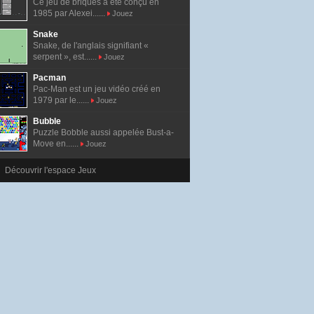
Ce jeu de briques a été conçu en
1985 par Alexei......
Jouez
Snake
Snake, de l'anglais signifiant «
serpent », est......
Jouez
Pacman
Pac-Man est un jeu vidéo créé en
1979 par le......
Jouez
Bubble
Puzzle Bobble aussi appelée Bust-a-
Move en......
Jouez
Découvrir l'espace Jeux