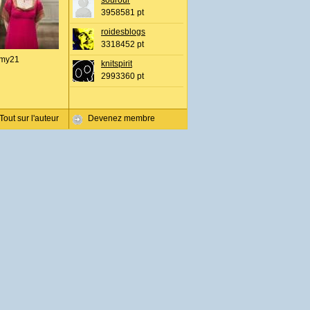
sourour
3958581 pt
roidesblogs
3318452 pt
my21
knitspirit
2993360 pt
Tout sur l'auteur
Devenez membre