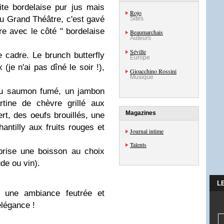
ite bordelaise pur jus mais
Rojo
u Grand Théâtre, c'est gavé
Sites
re avec le côté " bordelaise
Beaumarchais
Auteurs
Séville
 cadre. Le brunch butterfly
Europe
 (je n'ai pas dîné le soir !),
Gioacchino Rossini
Musique
 du saumon fumé, un jambon
rtine de chèvre grillé aux
Magazines
t, des oeufs brouillés, une
antilly aux fruits rouges et
Journal intime
Talents
prise une boisson au choix
ude ou vin).
L
 une ambiance feutrée et
élégance !