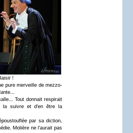
aisir !
ne pure merveille de mezzo-
lante...
le... Tout donnait respirait
e la suivre et d'en être la
poustouflée par sa diction,
die. Molière ne l'aurait pas