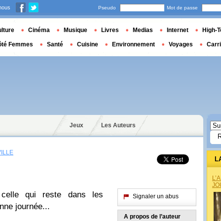
nous
Pseudo
Mot de passe
lture
Cinéma
Musique
Livres
Medias
Internet
High-T
ôté Femmes
Santé
Cuisine
Environnement
Voyages
Carr
Jeux
Les Auteurs
ILLE
L
L’
JO
celle qui reste dans les
Signaler un abus
ne journée...
A propos de l’auteur