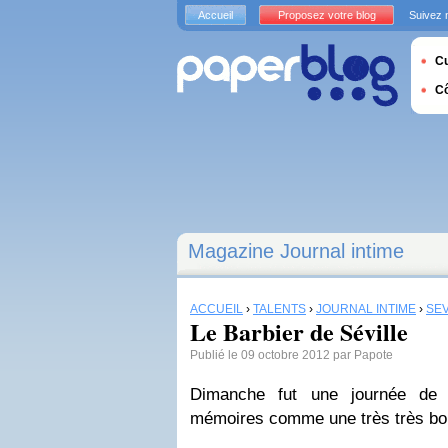
Accueil
Proposez votre blog
Suivez 
Cu
C
Magazine Journal intime
ACCUEIL
›
TALENTS
›
JOURNAL INTIME
›
SÉV
Le Barbier de Séville
Publié le 09 octobre 2012 par Papote
Dimanche fut une journée de 
mémoires comme une très très bon