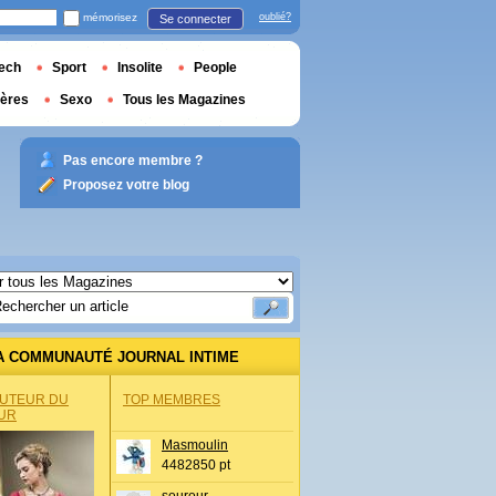
mémorisez
oublié?
Se connecter
ech
Sport
Insolite
People
ières
Sexo
Tous les Magazines
Pas encore membre ?
Proposez votre blog
A COMMUNAUTÉ JOURNAL INTIME
AUTEUR DU
TOP MEMBRES
UR
Masmoulin
4482850 pt