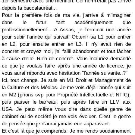
1er semestre avec une mention. Cel ne m'était pas arrivé
depuis la baccalauréat...
Pour la première fois de ma vie, j'arrive à m'imaginer
dans le futur tant académiquement que
professionnellement . A Assas, je terminai une année
pour subir l'année qui suivait. Obtenir sa L1 pour entrer
en L2, pour ensuite entrer en L3. Il n'y avait rien de
concret et croyez moi, j'ai failli abandonner et tout lâcher
à cause d'elle. Rien de concret. Vous m'auriez demandé
ce que je voulais faire après une année de licence, je
vous aurai répondu avec hésitation "l'année suivante..?"
Ici, tout change. Je suis en M1 Droit et Management de
la Culture et des Médias. Je me vois déjà l'année qui suit
en M2 (prions svp pour Propriété Intellectuelle et NTIC),
puis passer le barreau, puis après faire un LLM aux
USA. Je peux même vous dire dans quelle genre de
cabinet ou de société je me vois évoluer. C'est le genre
de pensée que je n'aurai jamais eue auparavant.
Et c'est là que je comprends. Je me rends soudainement