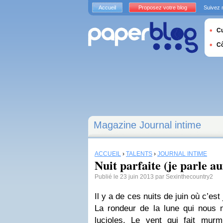
Accueil
Proposez votre blog
Suivez 
Cu
C
Magazine Journal intime
ACCUEIL
›
TALENTS
›
JOURNAL INTIME
Nuit parfaite (je parle a
Publié le 23 juin 2013 par Sexinthecountry2
Il y a de ces nuits de juin où c’es
La rondeur de la lune qui nous n
lucioles. Le vent qui fait murm