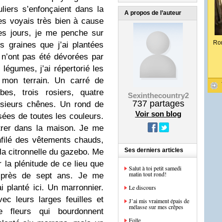
iers s’enfonçaient dans la
A propos de l’auteur
les voyais très bien à cause
es jours, je me penche sur
Ro
s graines que j’ai plantées
 n’ont pas été dévorées par
 légumes, j’ai répertorié les
 mon terrain. Un carré de
bes, trois rosiers, quatre
Sexinthecountry2
737
partages
lusieurs chênes. Un rond de
Voir son blog
sées de toutes les couleurs.
trer dans la maison. Je me
enfilé des vêtements chauds,
Ses derniers articles
 la citronnelle du gazebo. Me
r la plénitude de ce lieu que
Salut à toi petit samedi
matin tout rond!
is près de sept ans. Je me
i planté ici. Un marronnier.
Le discours
c leurs larges feuilles et
J’ai mis vraiment épais de
mélasse sur mes crêpes
e fleurs qui bourdonnent
Folle