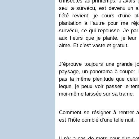
d’insectes au printemps. J’avais 
seul a survécu, est devenu un 
l’été revient, je cours d’une pl
plantation à l’autre pour me réj
survécu, ce qui repousse. Je par
aux fleurs que je plante, je leur
aime. Et c’est vaste et gratuit.
J’éprouve toujours une grande j
paysage, un panorama à couper le 
pas la même plénitude que celui s
lequel je peux voir passer le tem
moi-même laissée sur sa trame.
Comment se résigner à rentrer a
est l’hôte comblé d’une telle nuit.
Il n’y a pas de mots pour dire cet