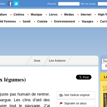
nous
Pseudo
Mot de passe
lture
Cinéma
Musique
Livres
Medias
Internet
High-T
ôté Femmes
Santé
Cuisine
Environnement
Voyages
Carr
Jeux
Les Auteurs
ux légumes)
L
L’
JO
t juste pas humain de rentrer.
Voir l'article original
argue. Les clins d’œil des
Signaler un abus
urer tout le paysage. J’ai