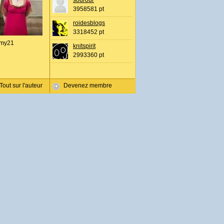
sourour
3958581 pt
roidesblogs
3318452 pt
my21
knitspirit
2993360 pt
Tout sur l'auteur
Devenez membre