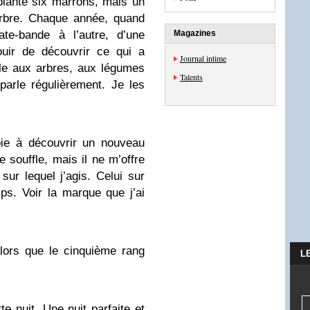
planté six marrons, mais un
arbre. Chaque année, quand
ate-bande à l’autre, d’une
Magazines
ouir de découvrir ce qui a
Journal intime
le aux arbres, aux légumes
Talents
 parle régulièrement. Je les
oie à découvrir un nouveau
souffle, mais il ne m’offre
ur lequel j’agis. Celui sur
ps. Voir la marque que j’ai
lors que le cinquième rang
L
te nuit. Une nuit parfaite et