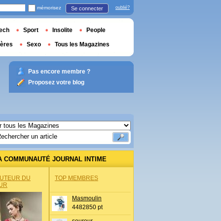
mémorisez
oublié?
Se connecter
ech
Sport
Insolite
People
ières
Sexo
Tous les Magazines
Pas encore membre ?
Proposez votre blog
A COMMUNAUTÉ JOURNAL INTIME
AUTEUR DU
TOP MEMBRES
UR
Masmoulin
4482850 pt