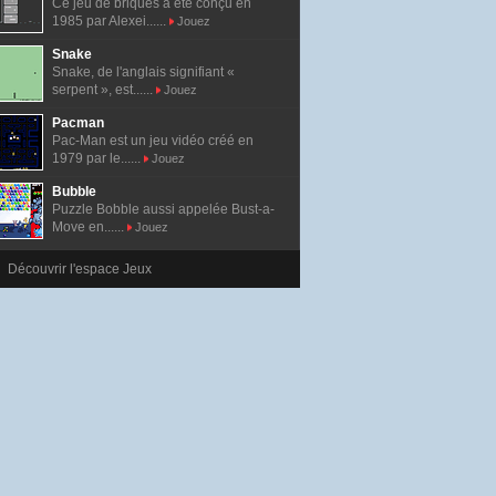
Ce jeu de briques a été conçu en
1985 par Alexei......
Jouez
Snake
Snake, de l'anglais signifiant «
serpent », est......
Jouez
Pacman
Pac-Man est un jeu vidéo créé en
1979 par le......
Jouez
Bubble
Puzzle Bobble aussi appelée Bust-a-
Move en......
Jouez
Découvrir l'espace Jeux