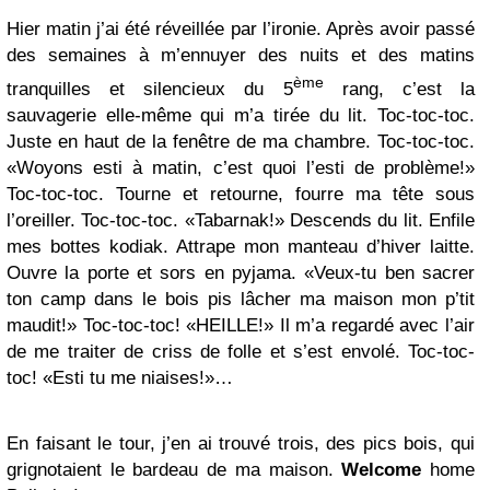
Hier matin j’ai été réveillée par l’ironie. Après avoir passé
des semaines à m’ennuyer des nuits et des matins
ème
tranquilles et silencieux du 5
rang, c’est la
sauvagerie elle-même qui m’a tirée du lit. Toc-toc-toc.
Juste en haut de la fenêtre de ma chambre. Toc-toc-toc.
«Woyons esti à matin, c’est quoi l’esti de problème!»
Toc-toc-toc. Tourne et retourne, fourre ma tête sous
l’oreiller. Toc-toc-toc. «Tabarnak!» Descends du lit. Enfile
mes bottes kodiak. Attrape mon manteau d’hiver laitte.
Ouvre la porte et sors en pyjama. «Veux-tu ben sacrer
ton camp dans le bois pis lâcher ma maison mon p’tit
maudit!» Toc-toc-toc! «HEILLE!» Il m’a regardé avec l’air
de me traiter de criss de folle et s’est envolé. Toc-toc-
toc! «Esti tu me niaises!»…
En faisant le tour, j’en ai trouvé trois, des pics bois, qui
grignotaient le bardeau de ma maison.
Welcome
home