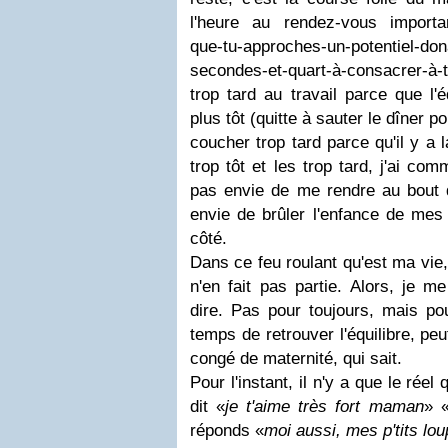
l'heure au rendez-vous importa
que-tu-approches-un-potentiel-don
secondes-et-quart-à-consacrer-à-t
trop tard au travail parce que l'
plus tôt (quitte à sauter le dîner p
coucher trop tard parce qu'il y a 
trop tôt et les trop tard, j'ai co
pas envie de me rendre au bout d
envie de brûler l'enfance de mes 
côté.
Dans ce feu roulant qu'est ma vie, 
n'en fait pas partie. Alors, je m
dire. Pas pour toujours, mais po
temps de retrouver l'équilibre, pe
congé de maternité, qui sait.
Pour l'instant, il n'y a que le réel
dit «
je t'aime très fort maman
» 
réponds «
moi aussi, mes p'tits lo