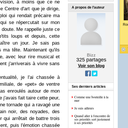
lévision, à moins que ce ne
A propos de l’auteur
e Centre d'art que je dirige,
loi qui rendait précaire ma
s qui se répercutait sur mon
Ro
 doute. Me rappelle juste ce
tits loups et depuis, cette
aître un jour. Je sais pas
 ma tête. Maintenant qu'ils
Bizz
e, avec leur rire musical et
325
partages
nt j'arriverais à vivre sans
Voir son blog
tualité, je l'ai chassée à
iliale, de «pet» de ventre
Ses derniers articles
 bras enroulés autour de mon
Comme une bouteille à la
j'avais fait taire cette peur,
mer
u une tornade qui a ravagé une
Je suis ailleurs
rain noir, des noyades, des
Quand aller à l'encontre de
qui arrêtait de battre trois
ses priorités sert justement
à ses priorités
nt, puis l'émotion chassée