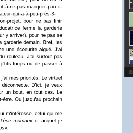
nt-à-ne-pas-manquer-parce-
ateur-qui-a-à-peu-près-3-
on-projet, pour ne pas finir
éducatrice ferme la garderie
our y arriver), pour ne pas se
la garderie demain. Bref, les
mme une écoeurite aiguë. J'ai
u rouleau. J'ai surtout pas
p'tits loups ou de passer à
j'ai mes priorités. Le virtuel
e déconnecte. D'ici, je veux
ur un bout, en tout cas. Le
ut-être. Ou jusqu'au prochain
 qui m'intéresse, celui qui me
«
t'ène maman
» et auquel je
ups
».