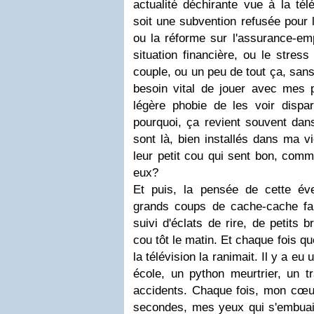
actualité déchirante vue à la té
soit une subvention refusée pour l
ou la réforme sur l'assurance-emp
situation financière, ou le stres
couple, ou un peu de tout ça, sans
besoin vital de jouer avec mes p'
légère phobie de les voir dispar
pourquoi, ça revient souvent dans
sont là, bien installés dans ma vi
leur petit cou qui sent bon, comme
eux?
Et puis, la pensée de cette éven
grands coups de cache-cache fam
suivi d'éclats de rire, de petits
cou tôt le matin. Et chaque fois que 
la télévision la ranimait. Il y a e
école, un python meurtrier, un t
accidents. Chaque fois, mon cœur 
secondes, mes yeux qui s'embuaie