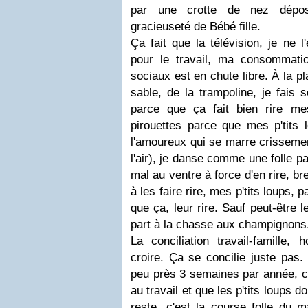
par une crotte de nez dépos
gracieuseté de Bébé fille.
Ça fait que la télévision, je ne l
pour le travail, ma consommat
sociaux est en chute libre. À la p
sable, de la trampoline, je fais 
parce que ça fait bien rire mes
pirouettes parce que mes p'tits l
l'amoureux qui se marre crisseme
l'air), je danse comme une folle p
mal au ventre à force d'en rire, b
à les faire rire, mes p'tits loups, 
que ça, leur rire. Sauf peut-être 
part à la chasse aux champignons
La conciliation travail-famille, 
croire. Ça se concilie juste pas.
peu près 3 semaines par année, cel
au travail et que les p'tits loups 
reste, c'est la course folle du m