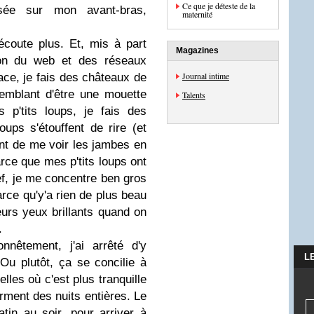
Ce que je déteste de la
ée sur mon avant-bras,
maternité
'écoute plus. Et, mis à part
Magazines
ion du web et des réseaux
Journal intime
lace, je fais des châteaux de
semblant d'être une mouette
Talents
 p'tits loups, je fais des
oups s'étouffent de rire (et
nt de me voir les jambes en
arce que mes p'tits loups ont
ref, je me concentre ben gros
parce qu'y'a rien de plus beau
leurs yeux brillants quand on
.
honnêtement, j'ai arrêté d'y
L
 Ou plutôt, ça se concilie à
les où c'est plus tranquille
dorment des nuits entières. Le
atin au soir, pour arriver à