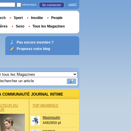
mémorisez
oublié?
Se connecter
ech
Sport
Insolite
People
ières
Sexo
Tous les Magazines
Pas encore membre ?
Proposez votre blog
A COMMUNAUTÉ JOURNAL INTIME
AUTEUR DU
TOP MEMBRES
UR
Masmoulin
4482850 pt