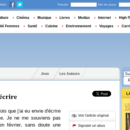
nous
Pseudo
Mot de passe
lture
Cinéma
Musique
Livres
Medias
Internet
High-T
ôté Femmes
Santé
Cuisine
Environnement
Voyages
Carr
Jeux
Les Auteurs
'écrire
L
L’
JO
ois que j'ai eu envie d'écrire
Voir l'article original
dire. Je ne me souviens pas
en février, sans doute une
Signaler un abus