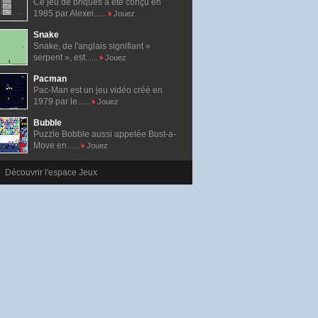
Ce jeu de briques a été conçu en
1985 par Alexei......
Jouez
Snake
Snake, de l'anglais signifiant «
serpent », est......
Jouez
Pacman
Pac-Man est un jeu vidéo créé en
1979 par le......
Jouez
Bubble
Puzzle Bobble aussi appelée Bust-a-
Move en......
Jouez
Découvrir l'espace Jeux