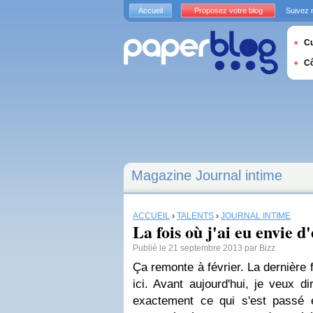
Accueil
Proposez votre blog
Suivez 
Cu
C
Magazine Journal intime
ACCUEIL
›
TALENTS
›
JOURNAL INTIME
La fois où j'ai eu envie d
Publié le 21 septembre 2013 par Bizz
Ça remonte à février. La dernière f
ici. Avant aujourd'hui, je veux 
exactement ce qui s'est passé 