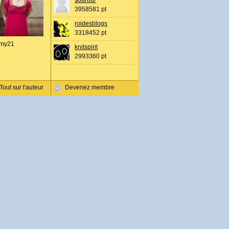
sourour
3958581 pt
roidesblogs
3318452 pt
my21
knitspirit
2993360 pt
Tout sur l'auteur
Devenez membre