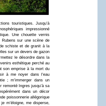
tions touristiques. Jusqu’à
osphériques impressionné
tique. Une chouette vernis
de Rubens sur une scène de
de schiste et de granit à la
lles sur un devers de gazon
mettez le désordre dans la
venirs esthétique perché au
nt son emprise à la mort du
ssir à me noyer dans l’eau
outie ; m’immerger dans un
ir remonté Ingres jusqu’à sa
sespérément dans un décor
nde poissonnerie allégorique
je m’éloigne, me disperse,