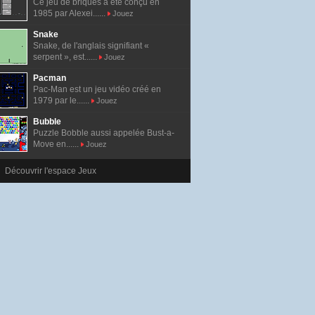
Ce jeu de briques a été conçu en
1985 par Alexei......
Jouez
Snake
Snake, de l'anglais signifiant «
serpent », est......
Jouez
Pacman
Pac-Man est un jeu vidéo créé en
1979 par le......
Jouez
Bubble
Puzzle Bobble aussi appelée Bust-a-
Move en......
Jouez
Découvrir l'espace Jeux