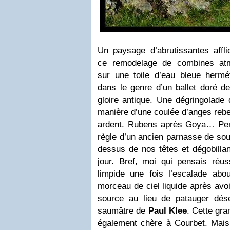
Un paysage d’abrutissantes afflic
ce remodelage de combines atm
sur une toile d’eau bleue hermé
dans le genre d’un ballet doré 
gloire antique. Une dégringolade 
manière d’une coulée d’anges rebe
ardent. Rubens après Goya… Per
règle d’un ancien parnasse de sou
dessus de nos têtes et dégobilla
jour. Bref, moi qui pensais réu
limpide une fois l’escalade ab
morceau de ciel liquide après avo
source au lieu de patauger dé
saumâtre de
Paul Klee
. Cette gra
également chère à Courbet. Mais 