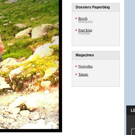
Dossiers Paperblog
Bosch
Marques
Paul Klee
Peintre
Magazines
Nouvelles
Talents
L