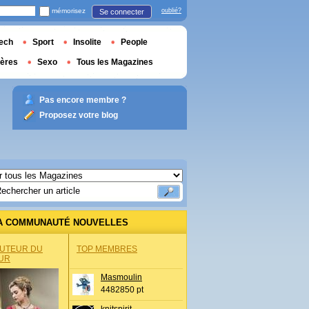
mémorisez
oublié?
Se connecter
ech
Sport
Insolite
People
ières
Sexo
Tous les Magazines
Pas encore membre ?
Proposez votre blog
A COMMUNAUTÉ NOUVELLES
AUTEUR DU
TOP MEMBRES
UR
Masmoulin
4482850 pt