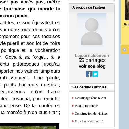
isser pas après pas, mètre
A propos de l’auteur
 fournaise qui inonde la
us nos pieds.
ntiles, et son équivalent en
Ro
ur notre route depuis qu’on
margement pour ces fadaises
e puéril et son lot de noirs
politique et la vocifération
Lejournaldeneon
er, Goya à sa forge… à la
55
partages
nts pittoresques jusqu'au
Voir son blog
porter nos vaines ampleurs
mbrissement. Une pente,
de petits bonheurs crevés ;
Ses derniers articles
ulasseries qu’on traîne
Découpage dans le ciel
tée, hosanna, pour enrichir
 laborieuse. De la montée en
Plaque mortuaire
la montée à n’en plus finir ;
Construction de vitrines
Du vélo : des clous !