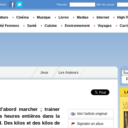
nous
Pseudo
Mot de passe
lture
Cinéma
Musique
Livres
Medias
Internet
High-T
ôté Femmes
Santé
Cuisine
Environnement
Voyages
Carr
Jeux
Les Auteurs
L
L’
JO
d’abord marcher ; trainer
Voir l'article original
s heures entières dans la
d. Des kilos et des kilos de
Signaler un abus