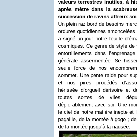
valeurs terrestres inutiles, à h
après mètre dans la scabreuse
succession de ravins affreux so
Un plein raz bord de besoins merca
ordures quotidiennes amoncelées s
a signé un jour notre feuille d’é
cosmiques. Ce genre de style de vi
entortillements dans l’engrenage 
générale assermentée. Se hiss
seule force de nos encombreme
sommet. Une pente raide pour sup
et nos pires procédés d’asso
hérissée d’orgueil dérisoire et 
toutes sortes de viles dégue
déplorablement avec soi. Une mon
le ciel de notre matière inepte et
pagaille, de la montée à gogo ; de 
de la montée jusqu’à la nausée.