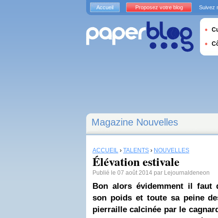
Accueil
Proposez votre blog
Suivez 
Cu
C
Magazine Nouvelles
ACCUEIL
›
TALENTS
›
NOUVELLES
Élévation estivale
Publié le 07 août 2014 par Lejournaldeneon
Bon alors évidemment il faut 
son poids et toute sa peine de
pierraille calcinée par le cagnar