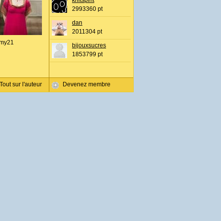
knitspirit
2993360 pt
dan
2011304 pt
my21
bijouxsucres
1853799 pt
Tout sur l'auteur
Devenez membre