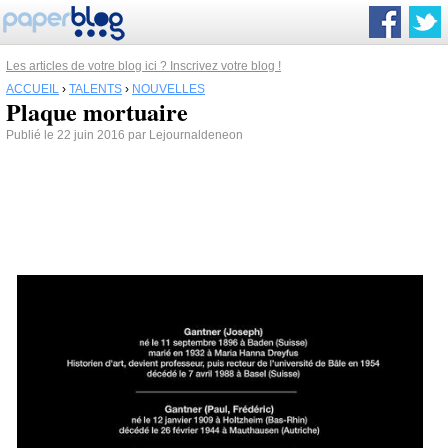
Les articles de votre blog ici ? Inscrivez votre blog !
ACCUEIL
›
TALENTS
›
NOUVELLES
Plaque mortuaire
Publié le 22 juin 2016 par Lejournaldeneon