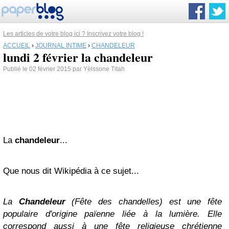
Les articles de votre blog ici ? Inscrivez votre blog !
ACCUEIL
›
JOURNAL INTIME
›
CHANDELEUR
lundi 2 février la chandeleur
Publié le 02 février 2015 par Yèlssone Titah
La
chandeleur
...
Que nous dit Wikipédia à ce sujet...
La
Chandeleur
(
Fête des chandelles
) est une fête
populaire d'origine païenne liée à la lumière. Elle
correspond aussi à une
fête religi
euse
chrétienne