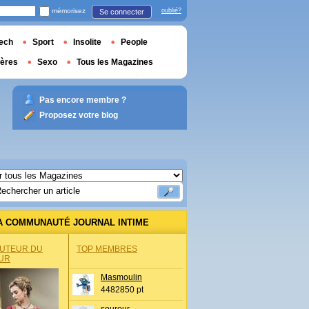
mémorisez
oublié?
Se connecter
ech
Sport
Insolite
People
ières
Sexo
Tous les Magazines
Pas encore membre ?
Proposez votre blog
A COMMUNAUTÉ JOURNAL INTIME
AUTEUR DU
TOP MEMBRES
UR
Masmoulin
4482850 pt