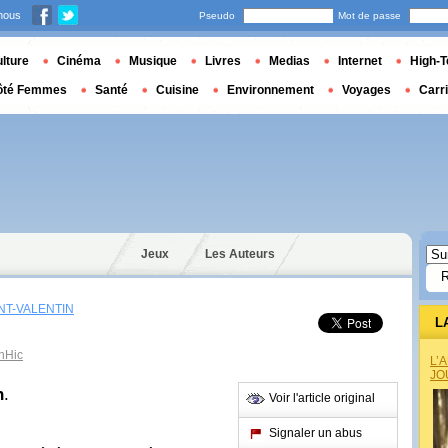
nous
Pseudo
Mot de passe
lture
Cinéma
Musique
Livres
Medias
Internet
High-T
ôté Femmes
Santé
Cuisine
Environnement
Voyages
Carr
Jeux
Les Auteurs
NT-VALENTIN
L
nHic
L’
JO
n
.
Voir l'article original
Signaler un abus