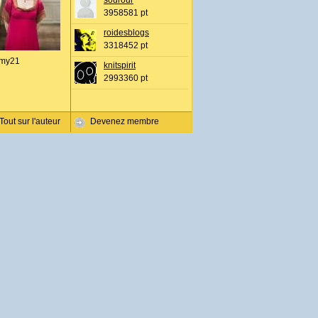
sourour
3958581 pt
roidesblogs
3318452 pt
my21
knitspirit
2993360 pt
Tout sur l'auteur
Devenez membre