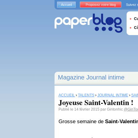
Accueil
Proposez votre blog
Suivez 
Cu
C
Magazine Journal intime
ACCUEIL
›
TALENTS
›
JOURNAL INTIME
›
SAI
Joyeuse Saint-Valentin !
Publié le 14 février 2015 par Gintonhic
@GinTo
Grosse semaine de
Saint-Valenti