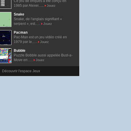
Ce jeu de briques a été conçu en
1985 par Alexei......
Jouez
Snake
Snake, de l'anglais signifiant «
serpent », est......
Jouez
Pacman
Pac-Man est un jeu vidéo créé en
1979 par le......
Jouez
Bubble
Puzzle Bobble aussi appelée Bust-a-
Move en......
Jouez
Découvrir l'espace Jeux