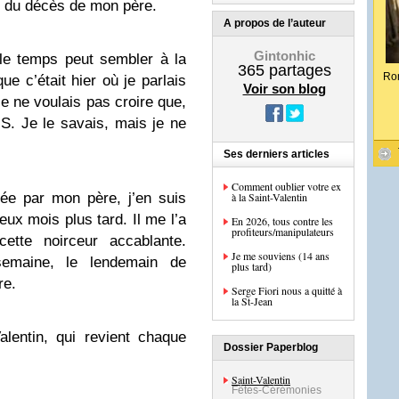
e du décès de mon père.
A propos de l’auteur
Gintonhic
le temps peut sembler à la
365
partages
Ro
que c’était hier où je parlais
Voir son blog
Je ne voulais pas croire que,
OIS.
Je le savais, mais je ne
Ses derniers articles
Comment oublier votre ex
ée par mon père, j’en suis
à la Saint-Valentin
eux mois plus tard. Il me l’a
En 2026, tous contre les
profiteurs/manipulateurs
tte noirceur accablante.
Je me souviens (14 ans
emaine, le lendemain de
plus tard)
re.
Serge Fiori nous a quitté à
la St-Jean
alentin, qui revient chaque
Dossier Paperblog
Saint-Valentin
Fêtes-Cérémonies