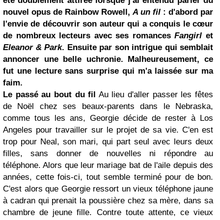
été doublement attirée lorsque j'ai entendu parler du
nouvel opus de Rainbow Rowell,
A un fil
: d'abord par
l'envie de découvrir son auteur qui a conquis le cœur
de nombreux lecteurs avec ses romances
Fangirl
et
Eleanor & Park
. Ensuite par son intrigue qui semblait
annoncer une belle uchronie. Malheureusement, ce
fut une lecture sans surprise qui m'a laissée sur ma
faim.
Le passé au bout du fil
Au lieu d'aller passer les fêtes
de Noël chez ses beaux-parents dans le Nebraska,
comme tous les ans, Georgie décide de rester à Los
Angeles pour travailler sur le projet de sa vie. C'en est
trop pour Neal, son mari, qui part seul avec leurs deux
filles, sans donner de nouvelles ni répondre au
téléphone. Alors que leur mariage bat de l'aile depuis des
années, cette fois-ci, tout semble terminé pour de bon.
C'est alors que Georgie ressort un vieux téléphone jaune
à cadran qui prenait la poussière chez sa mère, dans sa
chambre de jeune fille. Contre toute attente, ce vieux