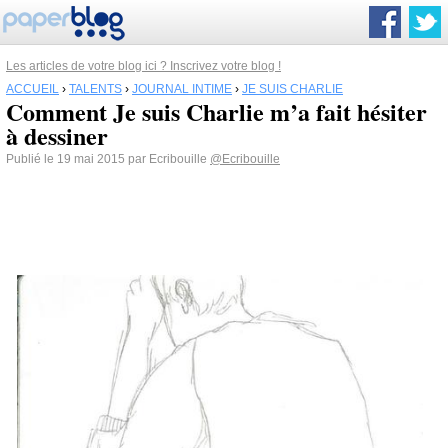
Les articles de votre blog ici ? Inscrivez votre blog !
ACCUEIL
›
TALENTS
›
JOURNAL INTIME
›
JE SUIS CHARLIE
Comment Je suis Charlie m’a fait hésiter
à dessiner
Publié le 19 mai 2015 par Ecribouille
@Ecribouille