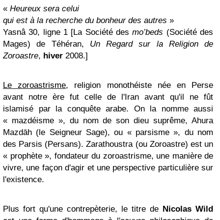
«
Heureux sera celui
qui est à la recherche du bonheur des autres
»
Yasnâ 30, ligne 1
[
La Société des
mo’beds
(Société des
Mages)
de Téhéran,
Un Regard sur la Religion de
Zoroastre
,
hiver
2008.
]
Le zoroastrisme
, religion monothéiste née en Perse
avant notre ère fut celle de l'Iran avant qu'il ne fût
islamisé par la conquête arabe. On la nomme aussi
« mazdéisme », du nom de son dieu suprême, Ahura
Mazdāh (le Seigneur Sage), ou « parsisme », du nom
des Parsis
(Persans)
. Zarathoustra (ou Zoroastre) est un
« prophète », fondateur du zoroastrisme, une manière de
vivre, une façon d'agir et une perspective particulière sur
l'existence.
Plus fort qu'une contrepèterie, le titre de
Nicolas Wild