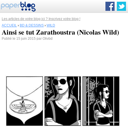
Les articles de votre blog ici ? Inscrivez votre blog !
ACCUEIL
›
BD & DESSINS
›
WILD
Ainsi se tut Zarathoustra (Nicolas Wild)
Publié le 15 juin 2015 par Olivbd