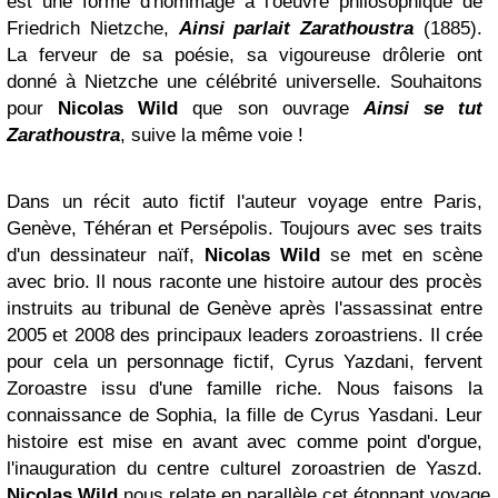
est une forme d'hommage à l'oeuvre philosophique de
Friedrich Nietzche,
Ainsi parlait Zarathoustra
(1885).
La ferveur de sa poésie, sa vigoureuse drôlerie ont
donné à Nietzche une célébrité universelle. Souhaitons
pour
Nicolas Wild
que son ouvrage
Ainsi se tut
Zarathoustra
, suive la même voie !
Dans un récit auto fictif l'auteur voyage entre Paris,
Genève, Téhéran et Persépolis. Toujours avec ses traits
d'un dessinateur naïf,
Nicolas Wild
se met en scène
avec brio. Il nous raconte une histoire autour des procès
instruits au tribunal de Genève après l'assassinat entre
2005 et 2008 des principaux leaders zoroastriens. Il crée
pour cela un personnage fictif, Cyrus Yazdani, fervent
Zoroastre issu d'une famille riche. Nous faisons la
connaissance de Sophia, la fille de Cyrus Yasdani. Leur
histoire est mise en avant avec comme point d'orgue,
l'inauguration du centre culturel zoroastrien de Yaszd.
Nicolas Wild
nous relate en parallèle cet étonnant voyage,