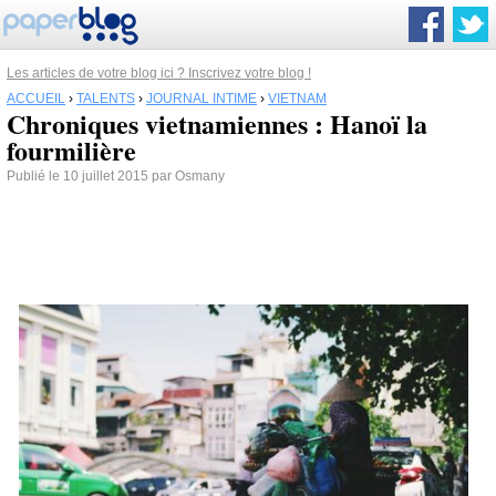
Les articles de votre blog ici ? Inscrivez votre blog !
ACCUEIL
›
TALENTS
›
JOURNAL INTIME
›
VIETNAM
Chroniques vietnamiennes : Hanoï la
fourmilière
Publié le 10 juillet 2015 par Osmany