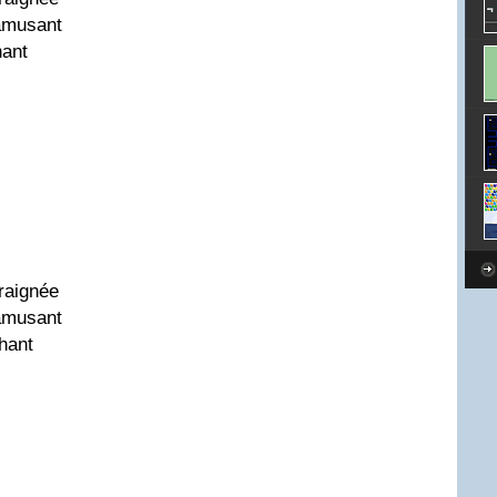
 amusant
hant
araignée
 amusant
hant