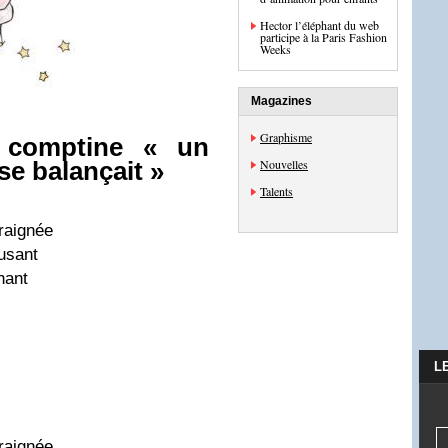
Hector l’éléphant du web
participe à la Paris Fashion
Weeks
Magazines
Graphisme
 comptine « un
Nouvelles
se balançait »
Talents
araignée
musant
hant
L
araignée