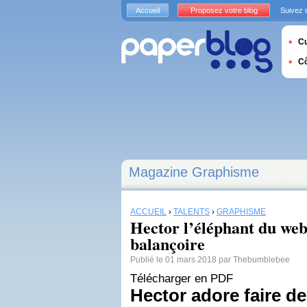
Accueil
Proposez votre blog
Suivez 
Cu
C
Magazine Graphisme
ACCUEIL
›
TALENTS
›
GRAPHISME
Hector l’éléphant du web 
balançoire
Publié le 01 mars 2018 par Thebumblebee
Télécharger en PDF
Hector adore faire de