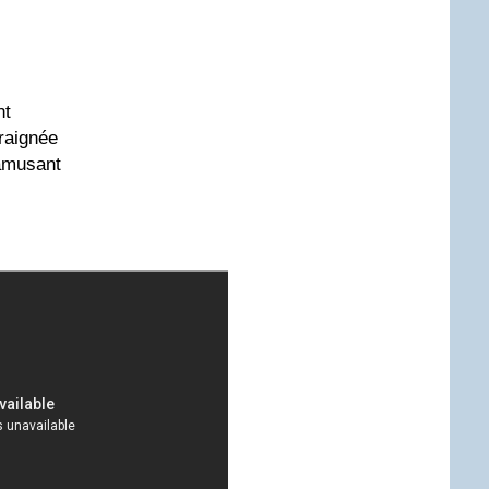
nt
araignée
 amusant