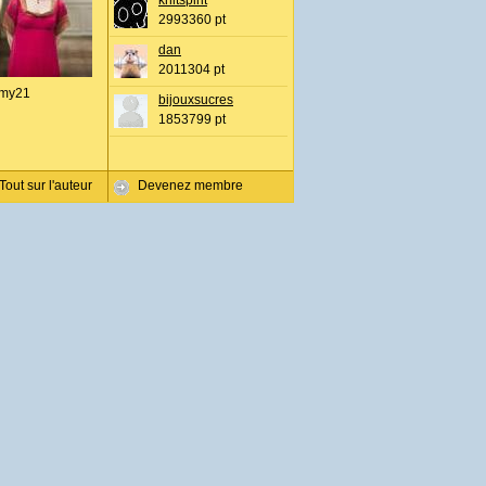
knitspirit
2993360 pt
dan
2011304 pt
my21
bijouxsucres
1853799 pt
Tout sur l'auteur
Devenez membre