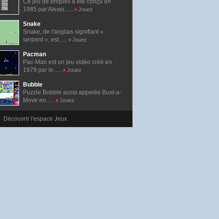
Ce jeu de briques a été conçu en
1985 par Alexei......
Jouez
Snake
Snake, de l'anglais signifiant «
serpent », est......
Jouez
Pacman
Pac-Man est un jeu vidéo créé en
1979 par le......
Jouez
Bubble
Puzzle Bobble aussi appelée Bust-a-
Move en......
Jouez
Découvrir l'espace Jeux