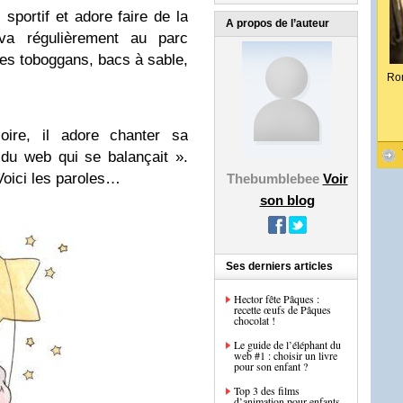
 sportif et adore faire de la
A propos de l’auteur
va régulièrement au parc
les toboggans, bacs à sable,
Ro
çoire, il adore chanter sa
du web qui se balançait ».
Voici les paroles…
Thebumblebee
Voir
son blog
Ses derniers articles
Hector fête Pâques :
recette œufs de Pâques
chocolat !
Le guide de l’éléphant du
web #1 : choisir un livre
pour son enfant ?
Top 3 des films
d’animation pour enfants