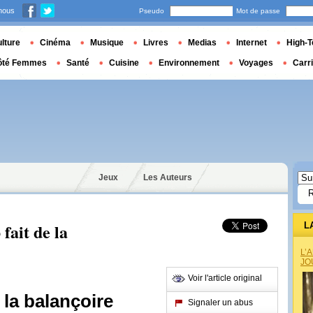
nous
Pseudo
Mot de passe
lture
Cinéma
Musique
Livres
Medias
Internet
High-T
ôté Femmes
Santé
Cuisine
Environnement
Voyages
Carr
Jeux
Les Auteurs
fait de la
L
L’
JO
Voir l'article original
 la balançoire
Signaler un abus