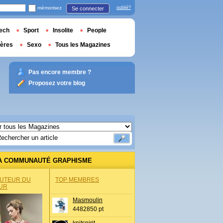
mémorisez
oublié?
Se connecter
ech
Sport
Insolite
People
ières
Sexo
Tous les Magazines
Pas encore membre ?
Proposez votre blog
A COMMUNAUTÉ GRAPHISME
AUTEUR DU
TOP MEMBRES
UR
Masmoulin
4482850 pt