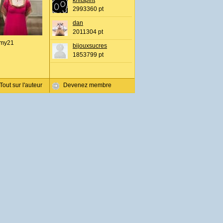
knitspirit
2993360 pt
dan
2011304 pt
my21
bijouxsucres
1853799 pt
Tout sur l'auteur
Devenez membre