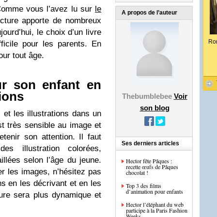
. Comme vous l’avez lu sur
le
A propos de l’auteur
cture apporte de nombreux
jourd’hui, le choix d’un livre
Ro
fficile pour les parents. En
pour tout âge.
ur son enfant en
tions
Thebumblebee
Voir
son blog
 et les illustrations dans un
est très sensible au image et
enir son attention. Il faut
Ses derniers articles
s illustration colorées,
illées selon l’âge du jeune.
Hector fête Pâques :
recette œufs de Pâques
er les images, n’hésitez pas
chocolat !
s en les décrivant et en les
Top 3 des films
d’animation pour enfants
cture sera plus dynamique et
Hector l’éléphant du web
participe à la Paris Fashion
Weeks