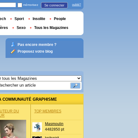
mémorisez
oublié?
Se connecter
ech
Sport
Insolite
People
ières
Sexo
Tous les Magazines
Pas encore membre ?
Proposez votre blog
A COMMUNAUTÉ GRAPHISME
AUTEUR DU
TOP MEMBRES
UR
Masmoulin
4482850 pt