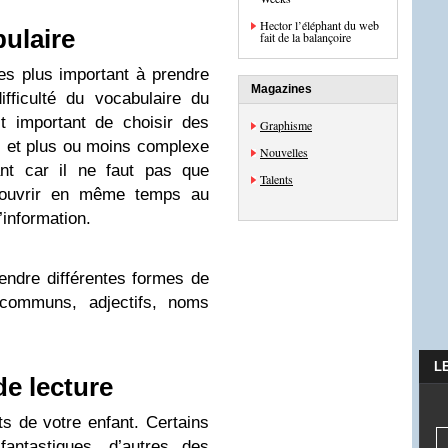
Hector l’éléphant du web
bulaire
fait de la balançoire
les plus important à prendre
Magazines
fficulté du vocabulaire du
est important de choisir des
Graphisme
s et plus ou moins complexe
Nouvelles
nt car il ne faut pas que
Talents
écouvrir en même temps au
’information.
endre différentes formes de
ommuns, adjectifs, noms
L
de lecture
ts de votre enfant. Certains
fantastiques, d’autres des