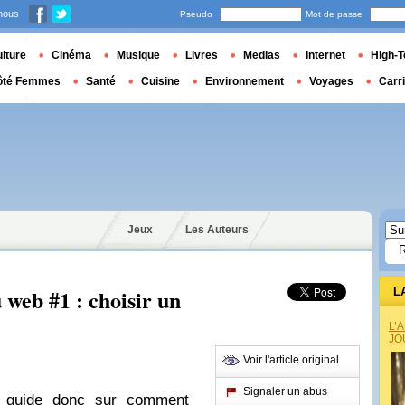
nous
Pseudo
Mot de passe
lture
Cinéma
Musique
Livres
Medias
Internet
High-T
ôté Femmes
Santé
Cuisine
Environnement
Voyages
Carr
Jeux
Les Auteurs
 web #1 : choisir un
L
L’
JO
Voir l'article original
Signaler un abus
s guide donc sur comment