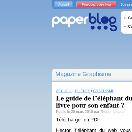
Accueil
Proposez votre blog
Suivez 
Cu
C
Magazine Graphisme
ACCUEIL
›
TALENTS
›
GRAPHISME
Le guide de l’éléphant du
livre pour son enfant ?
Publié le 28 mars 2018 par Thebumblebee
Télécharger en PDF
Hector, l’éléphant du web vou