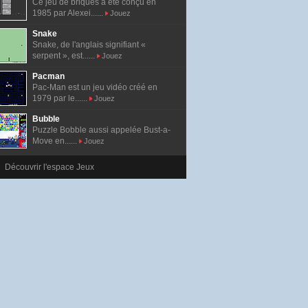
Ce jeu de briques a été conçu en
1985 par Alexei......
Jouez
Snake
Snake, de l'anglais signifiant «
serpent », est......
Jouez
Pacman
Pac-Man est un jeu vidéo créé en
1979 par le......
Jouez
Bubble
Puzzle Bobble aussi appelée Bust-a-
Move en......
Jouez
Découvrir l'espace Jeux