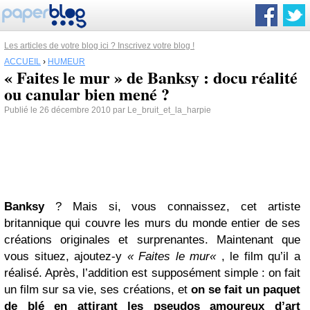
Les articles de votre blog ici ? Inscrivez votre blog !
ACCUEIL
›
HUMEUR
« Faites le mur » de Banksy : docu réalité
ou canular bien mené ?
Publié le 26 décembre 2010 par Le_bruit_et_la_harpie
Banksy
? Mais si, vous connaissez, cet artiste
britannique qui couvre les murs du monde entier de ses
créations originales et surprenantes. Maintenant que
vous situez, ajoutez-y
« Faites le mur«
, le film qu’il a
réalisé. Après, l’addition est supposément simple : on fait
un film sur sa vie, ses créations, et
on se fait un paquet
de blé en attirant les pseudos amoureux d’art