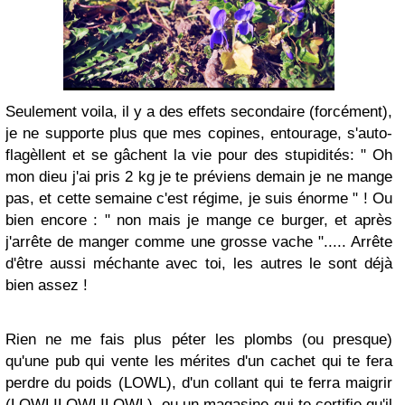
Seulement voila, il y a des effets secondaire (forcément),
je ne supporte plus que mes copines, entourage, s'auto-
flagèllent et se gâchent la vie pour des stupidités: " Oh
mon dieu j'ai pris 2 kg je te préviens demain je ne mange
pas, et cette semaine c'est régime, je suis énorme " ! Ou
bien encore : " non mais je mange ce burger, et après
j'arrête de manger comme une grosse vache "..... Arrête
d'être aussi méchante avec toi, les autres le sont déjà
bien assez !
Rien ne me fais plus péter les plombs (ou presque)
qu'une pub qui vente les mérites d'un cachet qui te fera
perdre du poids (LOWL), d'un collant qui te ferra maigrir
(LOWLILOWLILOWL), ou un magasine qui te certifie qu'il