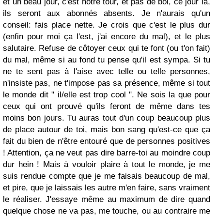
et un beau jour, c'est notre tour, et pas de bol, ce jour là,
ils seront aux abonnés absents. Je n'aurais qu'un
conseil: fais place nette. Je crois que c'est le plus dur
(enfin pour moi ça l'est, j'ai encore du mal), et le plus
salutaire. Refuse de côtoyer ceux qui te font (ou t'on fait)
du mal, même si au fond tu pense qu'il est sympa. Si tu
ne te sent pas à l'aise avec telle ou telle personnes,
n'insiste pas, ne t'impose pas sa présence, même si tout
le monde dit " il/elle est trop cool ". Ne sois la que pour
ceux qui ont prouvé qu'ils feront de même dans tes
moins bon jours. Tu auras tout d'un coup beaucoup plus
de place autour de toi, mais bon sang qu'est-ce que ça
fait du bien de n'être entouré que de personnes positives
! Attention, ça ne veut pas dire barre-toi au moindre coup
dur hein ! Mais à vouloir plaire à tout le monde, je me
suis rendue compte que je me faisais beaucoup de mal,
et pire, que je laissais les autre m'en faire, sans vraiment
le réaliser. J'essaye même au maximum de dire quand
quelque chose ne va pas, me touche, ou au contraire me