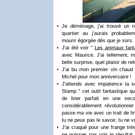
Je déménage, j'ai trouvé un
quartier au j'aurais probabl
mourir égorgée dès que je sors.
J'ai été voir "
Les animaux fant
avec Maurice. J'ai tellement, m
belle surprise, quel plaisir de re
J'ai bu mon premier vin chaud
Michel pour mon anniversaire !
J'attends avec impatience la 
Stamp " cet outil fantastique qu
de liner parfait en une se
considérablement révolutionner
passe ma vie avec un trait de li
tu ne peux pas le savoir, tu ne
J'ai craqué pour une frange tr
ne puisses pas voir le résulta