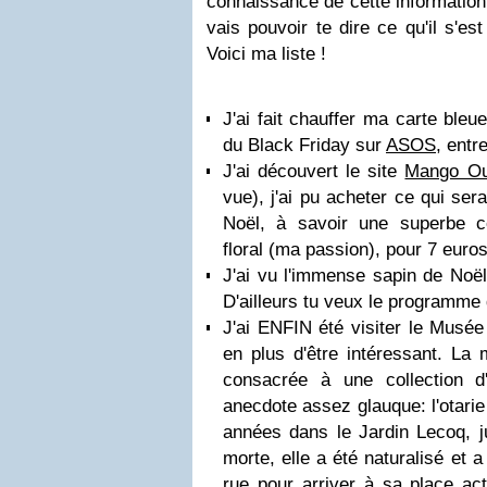
connaissance de cette information 
vais pouvoir te dire ce qu'il s'e
Voici ma liste !
J'ai fait chauffer ma carte ble
du Black Friday sur
ASOS
, entr
J'ai découvert le site
Mango Ou
vue), j'ai pu acheter ce qui se
Noël, à savoir une superbe c
floral (ma passion), pour 7 eur
J'ai vu l'immense sapin de Noël
D'ailleurs tu veux le programme d
J'ai ENFIN été visiter le Musée
en plus d'être intéressant. La
consacrée à une collection d'
anecdote assez glauque: l'otari
années dans le Jardin Lecoq, j
morte, elle a été naturalisé et 
rue pour arriver à sa place a