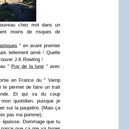
 nouveau chez moi dans un
ement moins de risques de
astiques
" en avant premier
ais tellement aimé ! Quelle
trouver J.K Rowling !
 au "
Puy de la lune
" avec
sortie en France du " Vamp
i te permet de faire un trait
conde. Et qui va du coup
 mon quotidien, puisque je
ner sur la paupière. (Mais ça
 vois pas ma pomme).
ès épaisse. Dommage que tu
t, parce que ça me va hyper