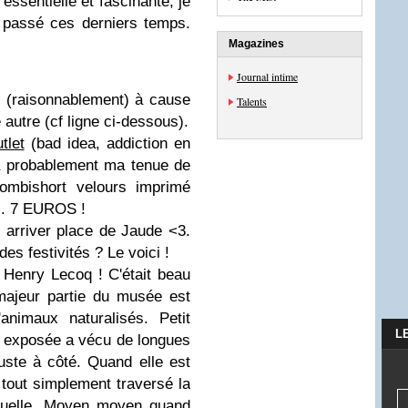
essentielle et fascinante, je
st passé ces derniers temps.
Magazines
Journal intime
ue (raisonnablement) à cause
Talents
e autre (cf ligne ci-dessous).
tlet
(bad idea, addiction en
ra probablement ma tenue de
ombishort velours imprimé
os. 7 EUROS !
 arriver place de Jaude <3.
es festivités ? Le voici !
 Henry Lecoq ! C'était beau
 majeur partie du musée est
animaux naturalisés. Petit
L
e exposée a vécu de longues
uste à côté. Quand elle est
a tout simplement traversé la
ctuelle. Moyen moyen quand