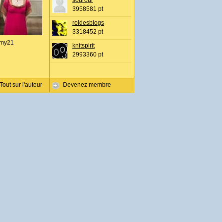
sourour
3958581 pt
roidesblogs
3318452 pt
my21
knitspirit
2993360 pt
Tout sur l'auteur
Devenez membre