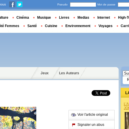
nous
Pseudo
Mot de passe
lture
Cinéma
Musique
Livres
Medias
Internet
High-T
ôté Femmes
Santé
Cuisine
Environnement
Voyages
Carr
Jeux
Les Auteurs
L
L’
JO
Voir l'article original
Signaler un abus