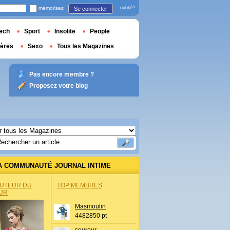
mémorisez
oublié?
Se connecter
ech
Sport
Insolite
People
ières
Sexo
Tous les Magazines
Pas encore membre ?
Proposez votre blog
A COMMUNAUTÉ JOURNAL INTIME
AUTEUR DU
TOP MEMBRES
UR
Masmoulin
4482850 pt