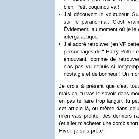
bien. Petit coquinou va !
J'ai découvert le youtubeur Gu
sur le paranormal. C'est vraim
Évidement, au moment où je le dé
intergalactique.
J'ai adoré retrouver (en VF cett
personnages de "
Harry Potter e
émouvant, comme de retrouve
n'as pas vu depuis si longtemp
nostalgie et de bonheur ! Un m
Je crois à présent que c'est tout
mais ça, tu vas le savoir dans mon
en pas te faire trop languir, tu p
cet article là, ou même dans celui
m'en vais profiter des derniers r
(et aller m'acheter une combishort
Hiver, je suis prête !