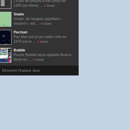
Ce jeu de briques a été conçu en
1985 par Alexei......
Jouez
Snake
Snake, de l'anglais signifiant «
serpent », est......
Jouez
Pacman
Pac-Man est un jeu vidéo créé en
1979 par le......
Jouez
Bubble
Puzzle Bobble aussi appelée Bust-a-
Move en......
Jouez
Découvrir l'espace Jeux