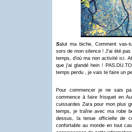
S
alut ma biche, Comment vas-tu
sors de mon silence ! J'ai été pa
temps, d'où ma non activité ici. A
que j'ai glandé hein ! PAS.DU.TOU
temps perdu , je vais te faire un p
Pour commencer je ne sais pas 
commence à faire frisquet en Auv
cuissardes Zara pour mon plus gra
temps, je traîne avec ma robe bo
dessus, la tenue officielle de c
confortable au monde en tout cas