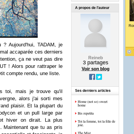
A propos de l’auteur
Ro
 ? Aujourd'hui, TADAM, je
s mal accaparée ces derniers
Reineb
ttention, ça ne veut pas dire
3
partages
T ! Alors pour rattraper le
Voir son blog
etit compte rendu, une liste.
toi, mais je trouve qu'il
Ses derniers articles
ergne, alors j'ai sorti mes
Home (not so) sweet
home
nd plaisir. Et la plupart du
dycon et un pull large par
Bis repetita
et hiver on dirait. La plus
Toi la femme, toi la fille de
joie.
. Maintenant que tu as pris
The Mist