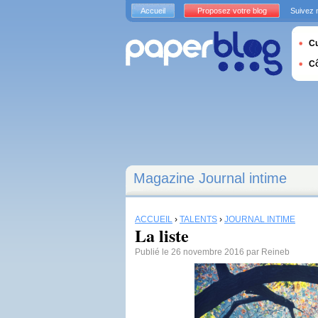
Accueil
Proposez votre blog
Suivez 
Cu
C
Magazine Journal intime
ACCUEIL
›
TALENTS
›
JOURNAL INTIME
La liste
Publié le 26 novembre 2016 par Reineb